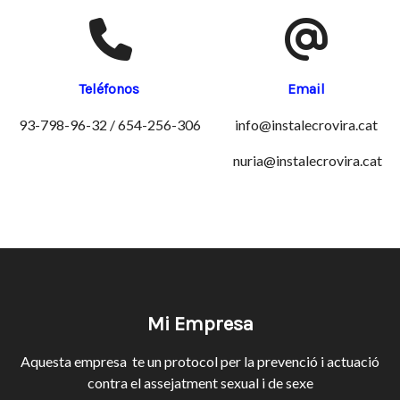
Teléfonos
Email
93-798-96-32
/
654-256-306
info@instalecrovira.cat
nuria@instalecrovira.cat
Mi Empresa
Aquesta empresa te un protocol per la prevenció i actuació
contra el assejatment sexual i de sexe